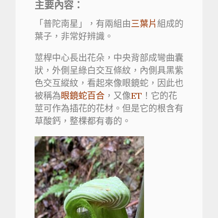
主要內容：
「普陀南星」，有兩組由
三葉片
組成的
葉子，非常好辨識。
莖桿中心長出花朵，中央背部成彎曲囊
狀，外側呈綠白交互條紋，內側具黑紫
色交互縱紋，看起來像眼鏡蛇，因此也
被稱為
眼鏡蛇百合
，又像
ET
！它的花
莖可作為插花的花材。但是它的根含有
草酸鈣，整棵都有毒的。