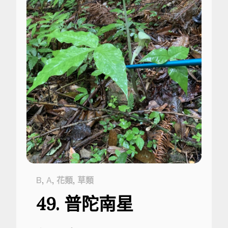
,
,
,
B
A
花類
草類
49. 普陀南星