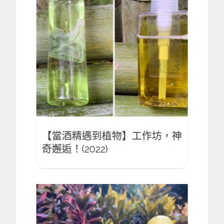
坊，神
【當酒精遇到植物】工作坊，神
【當
奇邂逅！(2022)
奇邂逅