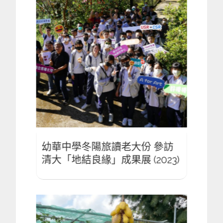
參訪
幼華中學冬陽旅讀老大份 參訪
幼華
023)
清大「地結良緣」成果展 (2023)
清大「