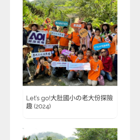
大份探險
Let’s go!大肚國小の老大份探險
Let
趣 (2024)
趣 (20