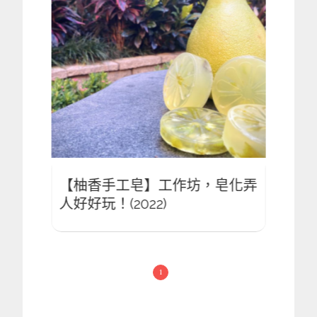
皂化弄
【柚香手工皂】工作坊，皂化弄
【柚
人好好玩！(2022)
人好好
1