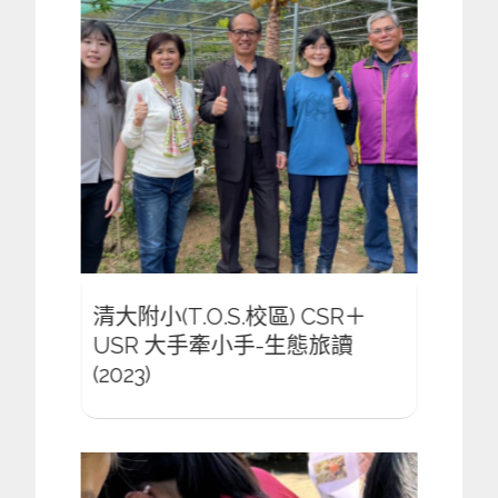
R＋
清大附小(T.O.S.校區) CSR＋
清大附
讀
USR 大手牽小手-生態旅讀
USR
(2023)
(2023