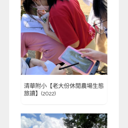
場生態
清華附小【老大份休閒農場生態
清華
旅讀】(2022)
旅讀】(