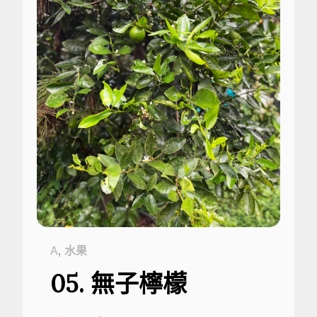
,
A
水果
05. 無子檸檬